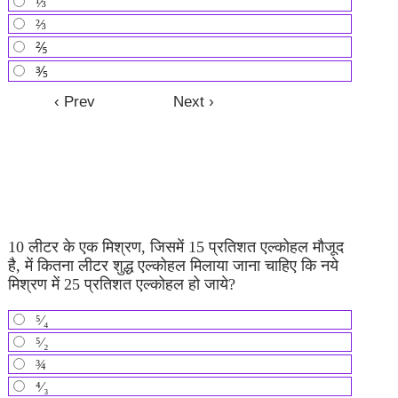
⅓
⅔
⅖
⅗
10 लीटर के एक मिश्रण, जिसमें 15 प्रतिशत एल्कोहल मौजूद
है, में कितना लीटर शुद्ध एल्कोहल मिलाया जाना चाहिए कि नये
मिश्रण में 25 प्रतिशत एल्कोहल हो जाये?
⁵⁄₄
⁵⁄₂
¾
⁴⁄₃