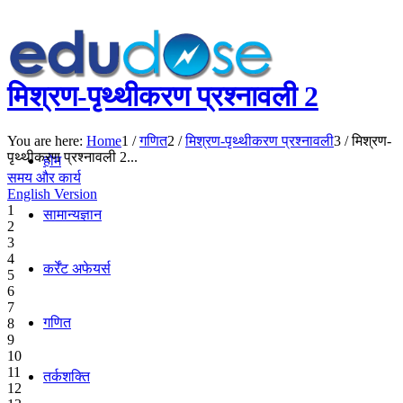
मिश्रण-पृथ्थीकरण प्रश्नावली 2
You are here:
Home
1
/
गणित
2
/
मिश्रण-पृथ्थीकरण प्रश्नावली
3
/
मिश्रण-
पृथ्थीकरण प्रश्नावली 2...
होम
समय और कार्य
English Version
1
सामान्यज्ञान
2
3
4
कर्रेंट अफेयर्स
5
6
7
गणित
8
9
10
11
तर्कशक्ति
12