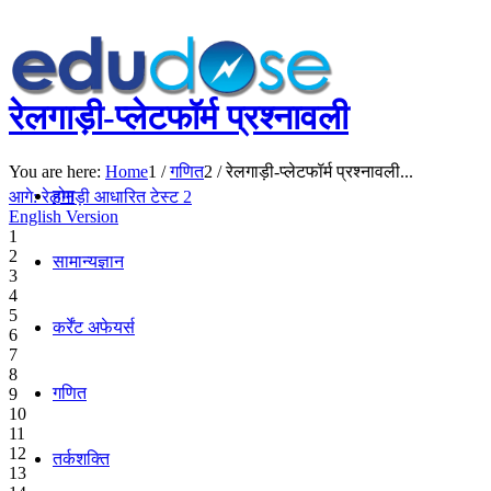
रेलगाड़ी-प्लेटफॉर्म प्रश्नावली
You are here:
Home
1
/
गणित
2
/
रेलगाड़ी-प्लेटफॉर्म प्रश्नावली...
होम
आगे: रेलगाड़ी आधारित टेस्ट 2
English Version
1
2
सामान्यज्ञान
3
4
5
कर्रेंट अफेयर्स
6
7
8
गणित
9
10
11
12
तर्कशक्ति
13