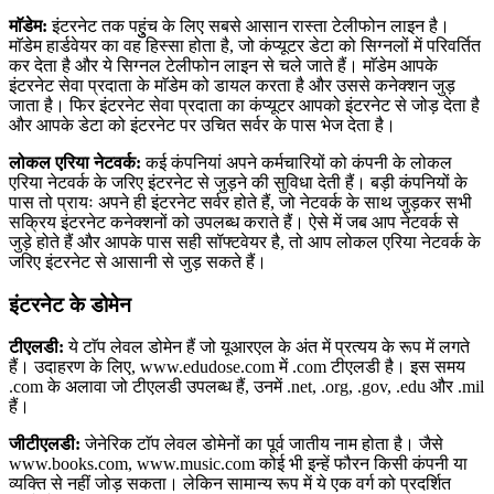
माॅडेम:
इंटरनेट तक पहुुंच के लिए सबसे आसान रास्ता टेलीफोन लाइन है।
माॅडेम हार्डवेयर का वह हिस्सा होता है, जो कंप्यूटर डेटा को सिग्नलों में परिवर्तित
कर देता है और ये सिग्नल टेलीफोन लाइन से चले जाते हैं। माॅडेम आपके
इंटरनेट सेवा प्रदाता के माॅडेम को डायल करता है और उससे कनेक्शन जुड़
जाता है। फिर इंटरनेट सेवा प्रदाता का कंप्यूटर आपको इंटरनेट से जोड़ देता है
और आपके डेटा को इंटरनेट पर उचित सर्वर के पास भेज देता है।
लोकल एरिया नेटवर्क:
कई कंपनियां अपने कर्मचारियों को कंपनी के लोकल
एरिया नेटवर्क के जरिए इंटरनेट से जुड़ने की सुविधा देती हैं। बड़ी कंपनियों के
पास तो प्रायः अपने ही इंटरनेट सर्वर होते हैं, जो नेटवर्क के साथ जुड़कर सभी
सक्रिय इंटरनेट कनेक्शनों को उपलब्ध कराते हैं। ऐसे में जब आप नेटवर्क से
जुड़े होते हैं और आपके पास सही सॉफ्टवेयर है, तो आप लोकल एरिया नेटवर्क के
जरिए इंटरनेट से आसानी से जुड़ सकते हैं।
इंटरनेट के डोमेन
टीएलडी:
ये टाॅप लेवल डोमेन हैं जो यूआरएल के अंत में प्रत्यय के रूप में लगते
हैं। उदाहरण के लिए, www.edudose.com में .com टीएलडी है। इस समय
.com के अलावा जो टीएलडी उपलब्ध हैं, उनमें .net, .org, .gov, .edu और .mil
हैं।
जीटीएलडी:
जेनेरिक टाॅप लेवल डोमेनों का पूर्व जातीय नाम होता है। जैसे
www.books.com, www.music.com कोई भी इन्हें फौरन किसी कंपनी या
व्यक्ति से नहीं जोड़ सकता। लेकिन सामान्य रूप में ये एक वर्ग को प्रदर्शित