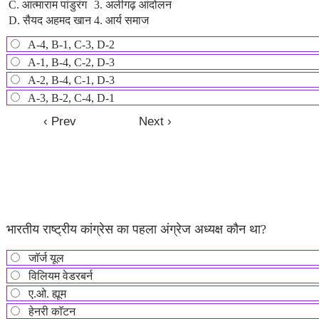
C. आत्माराम पांडुरंग
3. अलीगढ़ आंदोलन
D. सैयद अहमद खान
4. आर्य समाज
A-4, B-1, C-3, D-2
A-1, B-4, C-2, D-3
A-2, B-4, C-1, D-3
A-3, B-2, C-4, D-1
भारतीय राष्ट्रीय कांग्रेस का पहला अंग्रेज अध्यक्ष कौन था?
जाॅर्ज यूल
विलियम वेडरबर्न
ए.ओ. ह्यूम
हेनरी काॅटन