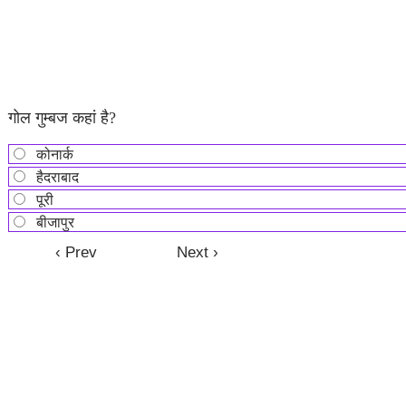
गोल गुम्बज कहां है?
कोनार्क
हैदराबाद
पूरी
बीजापुर