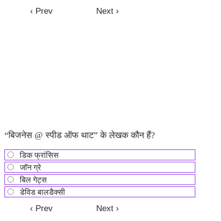
“बिजनेस @ स्पीड ऑफ थाट” के लेखक कौन हैं?
डिक फ्रांसिस
जाॅन ग्रे
बिल गेट्स
डेविड बालडैक्सी