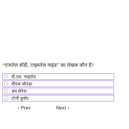
“एजलेस बाॅडी, टाइमलेस माइंड” का लेखक कौन है?
वी.एस. नाइपाॅल
दीपक चोपड़ा
डम मोरेस
टोनी कुशेर