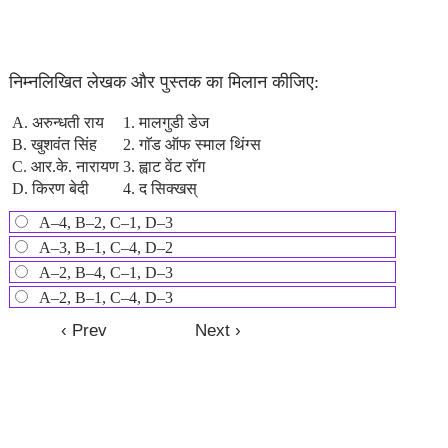
निम्नलिखित लेखक और पुस्तक का मिलान कीजिए:
A. अरुन्धती राय
1. मालगुडी डेज
B. खुशवंत सिंह
2. गाॅड ऑफ स्माल थिंग्स
C. आर.के. नारायण
3. ह्वाट वेंट राॅग
D. किरण बेदी
4. द सिक्खस्
A–4, B–2, C–1, D–3
A–3, B–1, C–4, D–2
A–2, B–4, C–1, D–3
A–2, B–1, C–4, D–3