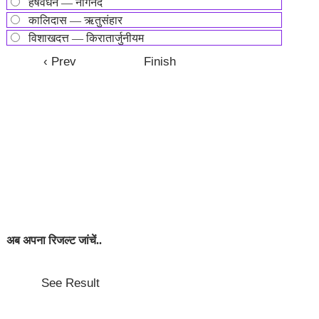
हर्षवर्धन — नागनंद
कालिदास — ऋतुसंहार
विशाखदत्त — किरातार्जुनीयम
अब अपना रिजल्ट जांचें..