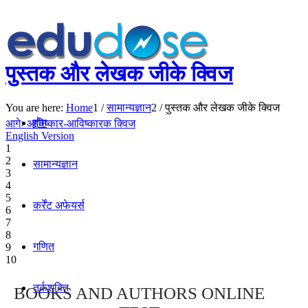
पुस्तक और लेखक जीके क्विज
You are here:
Home
1
/
सामान्यज्ञान
2
/
पुस्तक और लेखक जीके क्विज
होम
आगेः आविष्कार-आविष्कारक क्विज
English Version
1
2
सामान्यज्ञान
3
4
5
कर्रेंट अफेयर्स
6
7
8
गणित
9
10
तर्कशक्ति
BOOKS AND AUTHORS ONLINE